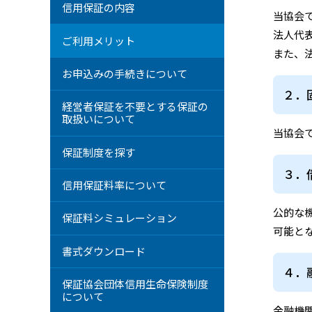
信用保証の内容
当協会
法人代
ご利用メリット
また、
お申込みの手続きについて
２．
経営者保証を不要とする
保証の
取扱いについて
当協会
保証制度を探す
３．
信用保証料率について
公的な
保証料シミュレーション
可能と
書式ダウンロード
４．
保証協会団体信用生命
保険制度
について
金融機