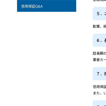
信用保証Q&A
５．
創業、
６．
超長期
業者カ
７．
信用保証
また、