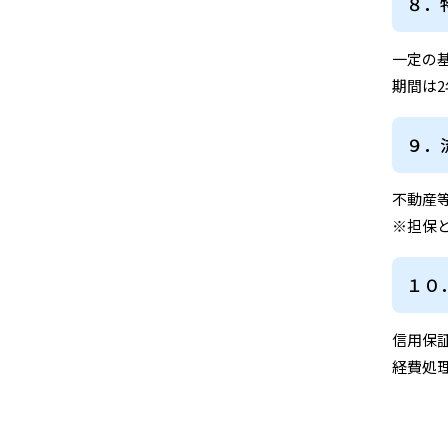
８．
一定の
期間は
９．
不動産
※担保
１０
信用保
経費処