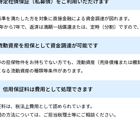
特定社債保証（私募債）をご利用いただけます
基準を満たした方を対象に直接金融による資金調達が図れます。
2年から7年で、返済は満期一括償還または、定時（分割）ですので
流動資産を担保として資金調達が可能です
等の担保物件をお持ちでない方でも、流動資産（売掛債権または棚
となる流動資産の種類等条件があります。
．信用保証料は費用として処理できます
証料は、税法上費用として認められています。
理の方法については、ご担当税理士等にご相談ください。