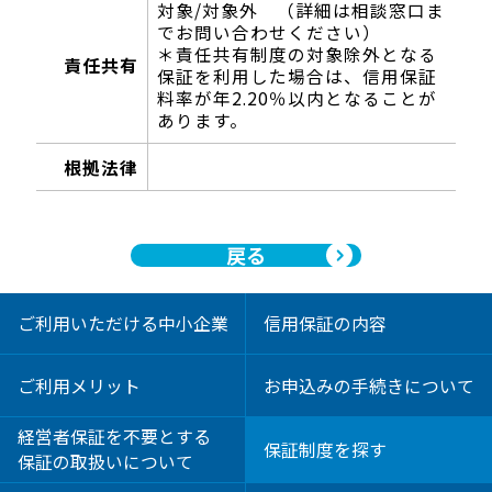
対象/対象外 （詳細は相談窓口ま
でお問い合わせください）
＊責任共有制度の対象除外となる
責任共有
保証を利用した場合は、信用保証
料率が年2.20％以内となることが
あります。
根拠法律
―――
戻る
ご利用いただける中小企業
信用保証の内容
ご利用メリット
お申込みの手続きについて
経営者保証を不要とする
保証制度を探す
保証の取扱いについて