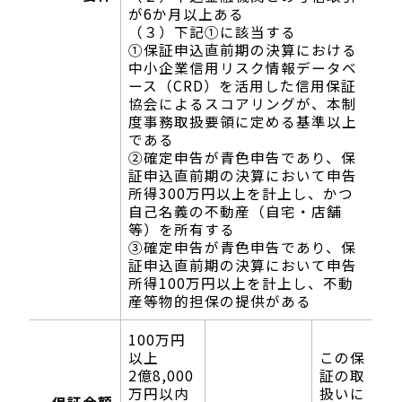
が6か月以上ある
（３）下記①に該当する
①保証申込直前期の決算における
中小企業信用リスク情報データベ
ース（CRD）を活用した信用保証
協会によるスコアリングが、本制
度事務取扱要領に定める基準以上
である
②確定申告が青色申告であり、保
証申込直前期の決算において申告
所得300万円以上を計上し、かつ
自己名義の不動産（自宅・店舗
等）を所有する
③確定申告が青色申告であり、保
証申込直前期の決算において申告
所得100万円以上を計上し、不動
産等物的担保の提供がある
100万円
以上
この保
2億8,000
証の取
万円以内
扱いに
保証金額