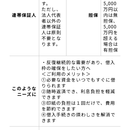
す。
5,000
ただし、
万円以
連帯保証人
法人代表
担保
内は無
者以外の
担保、
連帯保証
5,000
人は原則
万円を
不要とな
超える
ります。
場合は
有担保
・反復継続的な需要があり、借入
枠の確保をしたい方へ
＜ご利用のメリット＞
①必要な資金をいつでもすぐに借
りられます
このような
②随時返済でき、利息負担を軽減
ニーズに
できます
③印紙の負担は１回だけで、費用
を節約できます
④借入手続きの煩わしさを解消で
きます