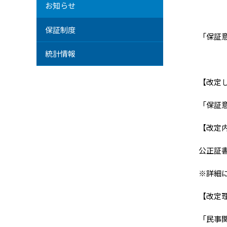
お知らせ
保証制度
「保証
統計情報
【改定
「保証
【改定
公正証
※詳細
【改定
「民事