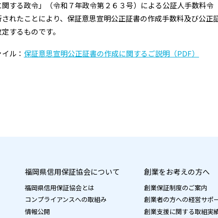
に関する政令」（令和７年政令第２６３号）による公証人手数料令
行されたことにより、保証意思宣明公正証書の作成手数料及び公正
改定するものです。
ァイル：
保証意思宣明公正証書の作成に関するご説明（
PDF
）
福岡県信用保証協会について
創業をお考えの方へ
福岡県信用保証協会とは
創業保証制度のご案内
コンプライアンスへの取組み
創業者の方への経営サポ
情報公開
創業支援に関する取組実