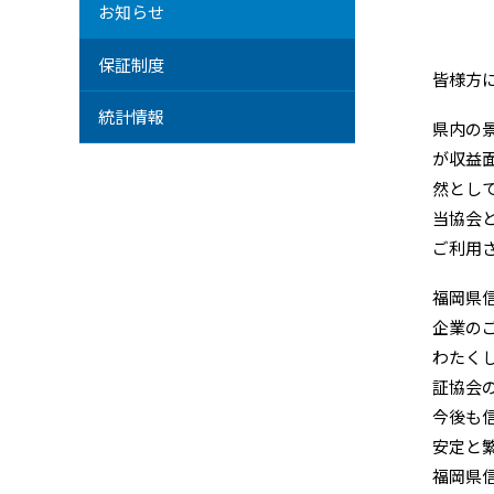
お知らせ
保証制度
皆様方
統計情報
県内の
が収益
然とし
当協会
ご利用
福岡県
企業の
わたく
証協会
今後も
安定と
福岡県