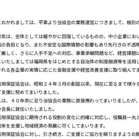
におかれましては、平素より当協会の業務運営につきまして、格別
景気は、全体としては緩やかに回復しているものの、中小企業にお
面の負担となり、また不安定な国際情勢の影響もあり先行きの不透
て厳しく、さらに人手不足への対応、事業承継問題など、経営課題
といたしましては福岡県をはじめとする自治体の制度融資等を活用
される各企業の実情に応じた金融支援や経営改善支援に取り組んで
信用保証協会は、昭和２４年３月の創設以来、現在に至るまで様々
ご支援に努めてまいりました。
しは、４０年余に亘り当協会の業務に直接携わってまいりましたが
の会長に就任いたしました。
信用保証協会に期待される役割の変化に的確に対応し、役職員一丸
繁栄を支援し地域経済の発展に尽くしてまいります。
信用保証協会に対し、引き続き、ご支援とご協力を賜りますようお